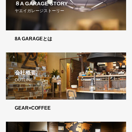
８A GARAGE STORY
ヤエイガレージストーリー
8A GARAGEとは
会社概要
OUTLINE
GEAR×COFFEE