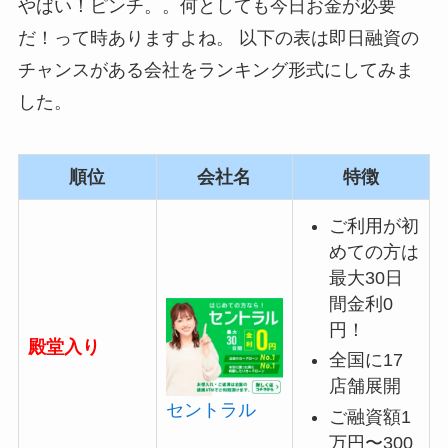
やばい！ピンチ。。何としても今日お金が必要
だ！って時ありますよね。 以下の表は即日融資の
チャンスがある会社をランキング形式にしてみま
した。
順位
会社名
特徴
ご利用が初
めての方は
最大30日
間金利0
円！
殿堂入り
全国に17
店舗展開
セントラル
ご融資額1
万円〜300