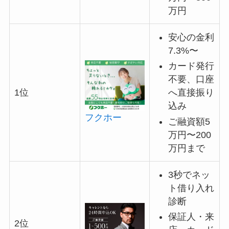
万円
安心の金利
7.3%〜
カード発行
不要、口座
へ直接振り
1位
込み
フクホー
ご融資額5
万円〜200
万円まで
3秒でネッ
ト借り入れ
診断
保証人・来
2位