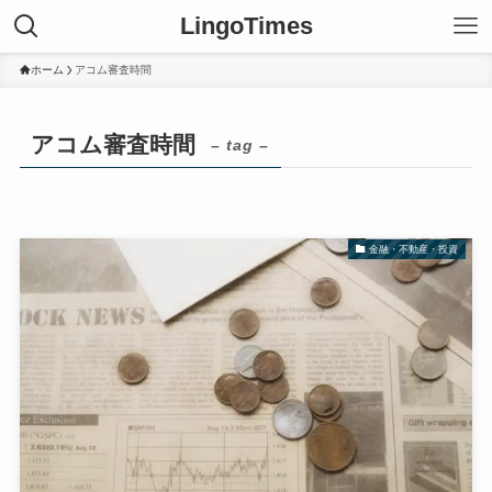
LingoTimes
ホーム
アコム審査時間
アコム審査時間
– tag –
金融・不動産・投資