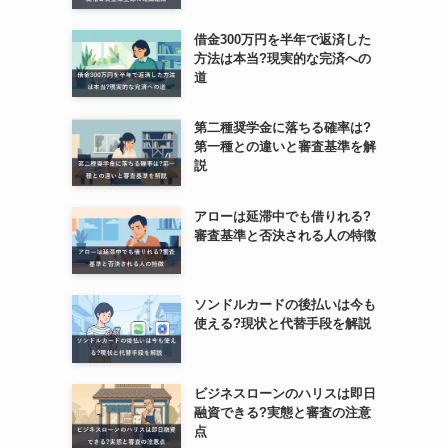
借金300万円を半年で返済した
方法は本当?現実的な完済への
道
第二種奨学金に落ちる確率は?
第一種との違いと審査基準を解
説
アローは延滞中でも借りれる?
審査基準と否決される人の特徴
ソンドルカードの後払いは今も
使える?現状と代替手段を解説
ビジネスローンのハリスは即日
融資できる?実態と審査の注意
点