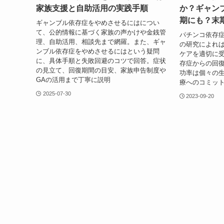
家族支援と自助活用の実践手順
か？ギャン
期にも？末
ギャンブル依存症をやめさせるにはについ
て、公的情報に基づく家族の声かけや金銭管
パチンコ依存症
理、自助活用、相談先まで網羅。また、ギャ
の研究によれ
ンブル依存症をやめさせるにはという疑問
ケアを適切に受
に、具体手順と失敗回避のコツで回答。症状
存症からの回
の見立て、回復期間の目安、家族申告制度や
功率は個々の
GAの活用まで丁寧に説明
療へのコミット
2025-07-30
2023-09-20