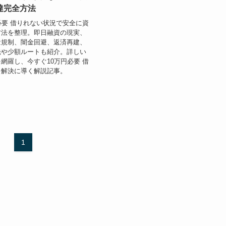
達完全方法
必要 借りれない状況で安全に資
方法を整理。即日融資の現実、
量規制、闇金回避、返済再建、
先や少額ルートも紹介。詳しい
網羅し、今すぐ10万円必要 借
を解決に導く解説記事。
1