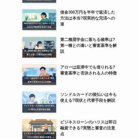
借金300万円を半年で返済した
方法は本当?現実的な完済への
道
第二種奨学金に落ちる確率は?
第一種との違いと審査基準を解
説
アローは延滞中でも借りれる?
審査基準と否決される人の特徴
ソンドルカードの後払いは今も
使える?現状と代替手段を解説
ビジネスローンのハリスは即日
融資できる?実態と審査の注意
点