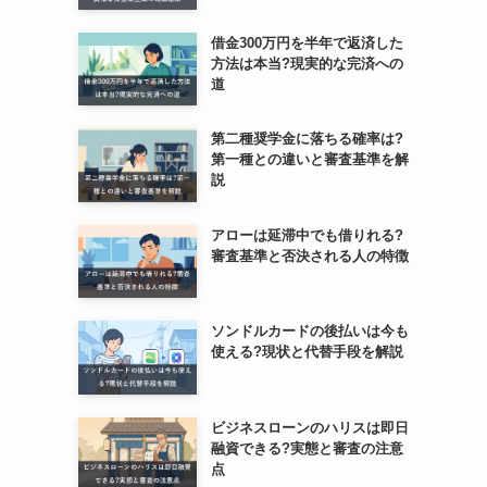
借金300万円を半年で返済した
方法は本当?現実的な完済への
道
第二種奨学金に落ちる確率は?
第一種との違いと審査基準を解
説
アローは延滞中でも借りれる?
審査基準と否決される人の特徴
ソンドルカードの後払いは今も
使える?現状と代替手段を解説
ビジネスローンのハリスは即日
融資できる?実態と審査の注意
点