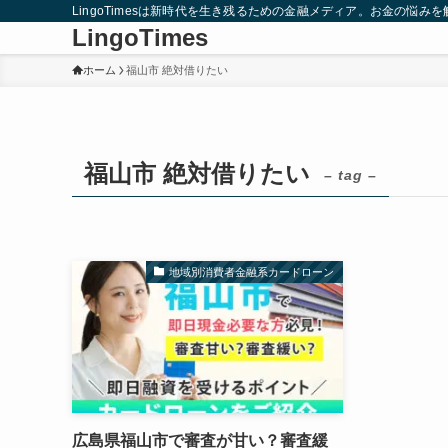
LingoTimesは新時代を生き残るための金融メディア。お金の悩
LingoTimes
ホーム
福山市 絶対借りたい
福山市 絶対借りたい
– tag –
地域別消費者金融系カードローン
広島県福山市で審査が甘い？審査緩