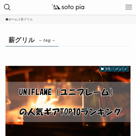
ホーム
薪グリル
薪グリル
– tag –
手斧・ハチェット