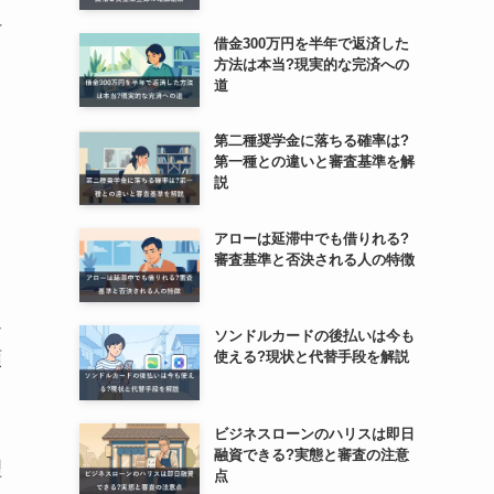
何
借金300万円を半年で返済した
方法は本当?現実的な完済への
ち
道
第二種奨学金に落ちる確率は?
第一種との違いと審査基準を解
説
も
アローは延滞中でも借りれる?
審査基準と否決される人の特徴
ん
ソンドルカードの後払いは今も
類
使える?現状と代替手段を解説
ビジネスローンのハリスは即日
融資できる?実態と審査の注意
理
点