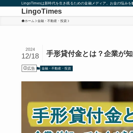
LingoTimesは新時代を生き残るための金融メディア。お金の悩
LingoTimes
ホーム
金融・不動産・投資
2024
手形貸付金とは？企業が
12/18
広告
金融・不動産・投資