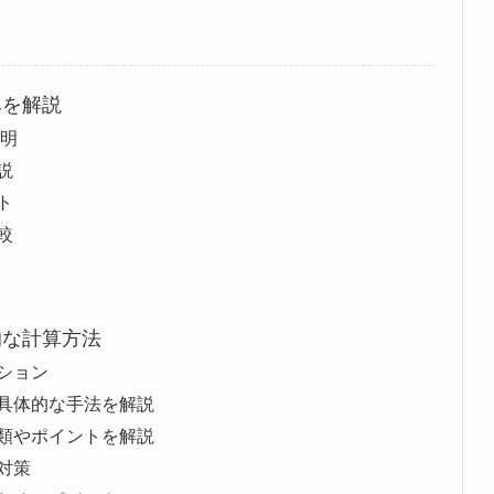
みを解説
説明
説
ト
較
的な計算方法
ション
具体的な手法を解説
類やポイントを解説
対策