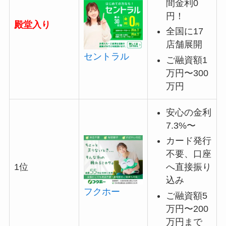
間金利0
円！
殿堂入り
全国に17
店舗展開
セントラル
ご融資額1
万円〜300
万円
安心の金利
7.3%〜
カード発行
不要、口座
へ直接振り
1位
込み
フクホー
ご融資額5
万円〜200
万円まで