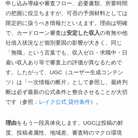
申し込み導線や審査フロー、必要書類、所要時間
の把握に役立ちますが、可否の予測材料としては
限定的に扱うべき情報だといえます。理由は明確
で、カードローン審査は
安定した収入
の有無や他
社借入状況など個別要因の影響が大きく、同じ
「無職」という言葉でも、収入ゼロ・求職中・日
雇い収入あり等で審査上の評価が異なるためで
す。したがって、UGC（ユーザー生成コンテン
ツ）は「一次情報の断片」として参照し、最終判
断は必ず最新の公式条件と整合させることが大切
です（参照：
レイク公式 貸付条件
）。
理由
をもう一段具体化します。UGCは投稿の鮮
度、投稿者属性、地域差、審査時のマクロ環境