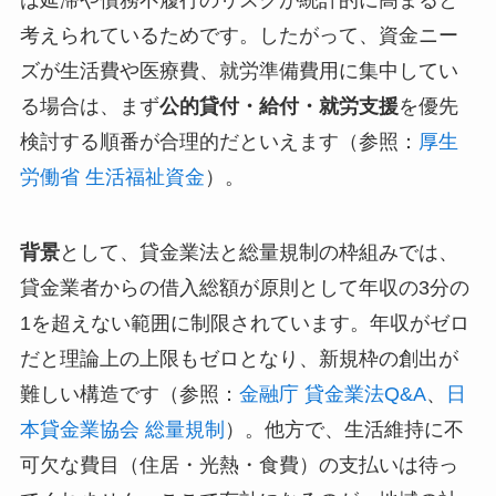
考えられているためです。したがって、資金ニー
ズが生活費や医療費、就労準備費用に集中してい
る場合は、まず
公的貸付・給付・就労支援
を優先
検討する順番が合理的だといえます（参照：
厚生
労働省 生活福祉資金
）。
背景
として、貸金業法と総量規制の枠組みでは、
貸金業者からの借入総額が原則として年収の3分の
1を超えない範囲に制限されています。年収がゼロ
だと理論上の上限もゼロとなり、新規枠の創出が
難しい構造です（参照：
金融庁 貸金業法Q&A
、
日
本貸金業協会 総量規制
）。他方で、生活維持に不
可欠な費目（住居・光熱・食費）の支払いは待っ