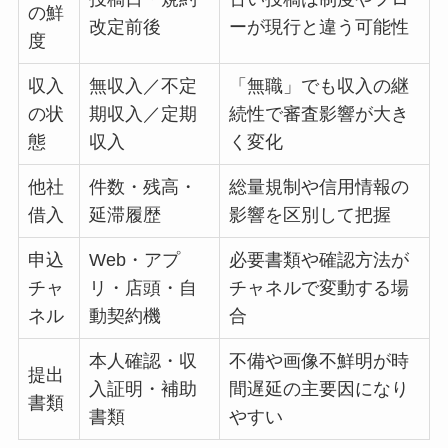
の鮮
改定前後
ーが現行と違う可能性
度
収入
無収入／不定
「無職」でも収入の継
の状
期収入／定期
続性で審査影響が大き
態
収入
く変化
他社
件数・残高・
総量規制や信用情報の
借入
延滞履歴
影響を区別して把握
申込
Web・アプ
必要書類や確認方法が
チャ
リ・店頭・自
チャネルで変動する場
ネル
動契約機
合
本人確認・収
不備や画像不鮮明が時
提出
入証明・補助
間遅延の主要因になり
書類
書類
やすい