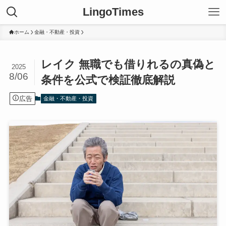
LingoTimes
ホーム
金融・不動産・投資
レイク 無職でも借りれるの真偽と
2025
8/06
条件を公式で検証徹底解説
広告
金融・不動産・投資