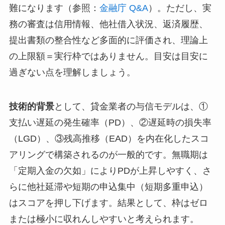
難になります（参照：
金融庁 Q&A
）。ただし、実
務の審査は信用情報、他社借入状況、返済履歴、
提出書類の整合性など多面的に評価され、理論上
の上限額＝実行枠ではありません。目安は目安に
過ぎない点を理解しましょう。
技術的背景
として、貸金業者の与信モデルは、①
支払い遅延の発生確率（PD）、②遅延時の損失率
（LGD）、③残高推移（EAD）を内在化したスコ
アリングで構築されるのが一般的です。無職期は
「定期入金の欠如」によりPDが上昇しやすく、さ
らに他社延滞や短期の申込集中（短期多重申込）
はスコアを押し下げます。結果として、枠はゼロ
または極小に収れんしやすいと考えられます。