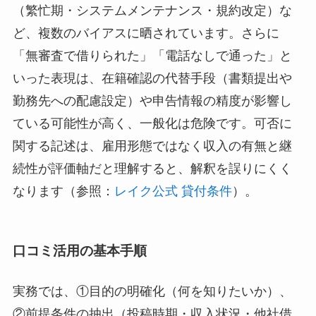
（繁忙期・システムメンテナンス・規約改定）な
ど、複数のバイアスに晒されています。さらに
「無審査で借りられた」「電話なしで通った」と
いった表現は、在籍確認の代替手段（書類提出や
勤務先への配慮設定）や申告情報の精度が影響し
ている可能性が高く、一般化は危険です。可否に
関する記述は、雇用形態ではなく
収入の有無と継
続性
が評価軸だと理解すると、解釈を誤りにくく
なります（参照：
レイク公式 貸付条件
）。
口コミ活用の基本手順
実務では、①目的の明確化（何を知りたいか）、
②前提条件の抽出（投稿時期・収入状況・他社借