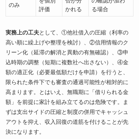
を個別
否が分
の確認が加わ
のみ
評価
かれる
る場合
実務上の工夫
として、①他社借入の圧縮（利率の
高い順に繰上げや整理を検討）、②信用情報のク
リーン化（延滞の解消と異動の有無確認）、③申
込時期の調整（短期に複数社へ出さない）、④金
額の適正化（必要最低額だけを申請）を行うと、
限られた条件下でも審査の通過可能性が相対的に
高まります。とはいえ、無職期に「借りられる金
額」を前提に家計を組み立てるのは危険です。ま
ずは支出サイドの圧縮と制度の併用でキャッシュ
アウトを抑え、収入回復の道筋を付けることが先
決になります。