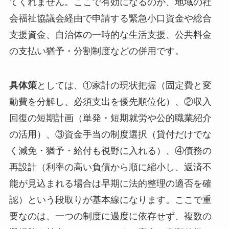
てくれません。ここで有効になるのが、地域の社
会福祉協議会経由で申請する緊急小口資金や総合
支援資金、自治体の一時的な生活支援、公共料金
の支払い猶予・分割制度などの併用です。
具体策
としては、①家計の現状把握（固定費と変
動費を分解し、必須支出を優先順位化）、②収入
回復の短期計画（単発・短期就労や公的職業紹介
の活用）、③資金手当の制度選択（貸付だけでな
く減免・猶予・給付も視野に入れる）、④債務の
再設計（利率の高い負債から順に縮小し、返済不
能が見込まれる場合は早期に法的整理の適否を確
認）という段取りが基本線になります。ここで重
要なのは、
一つの制度に過度に依存せず、複数の