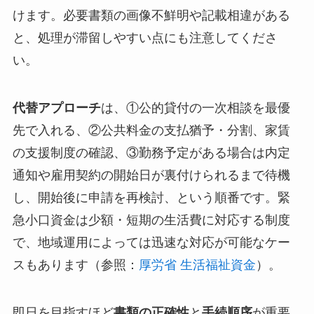
けます。必要書類の画像不鮮明や記載相違がある
と、処理が滞留しやすい点にも注意してくださ
い。
代替アプローチ
は、①公的貸付の一次相談を最優
先で入れる、②公共料金の支払猶予・分割、家賃
の支援制度の確認、③勤務予定がある場合は内定
通知や雇用契約の開始日が裏付けられるまで待機
し、開始後に申請を再検討、という順番です。緊
急小口資金は少額・短期の生活費に対応する制度
で、地域運用によっては迅速な対応が可能なケー
スもあります（参照：
厚労省 生活福祉資金
）。
即日を目指すほど
書類の正確性
と
手続順序
が重要