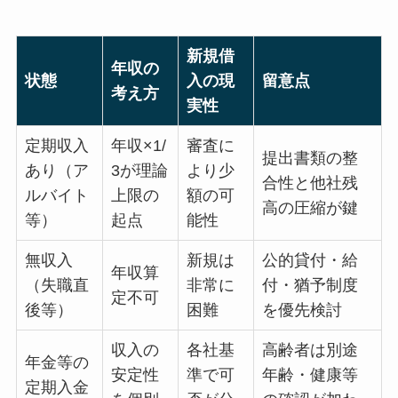
新規借
年収の
状態
入の現
留意点
考え方
実性
定期収入
年収×1/
審査に
提出書類の整
あり（ア
3が理論
より少
合性と他社残
ルバイト
上限の
額の可
高の圧縮が鍵
等）
起点
能性
無収入
新規は
公的貸付・給
年収算
（失職直
非常に
付・猶予制度
定不可
後等）
困難
を優先検討
収入の
各社基
高齢者は別途
年金等の
安定性
準で可
年齢・健康等
定期入金