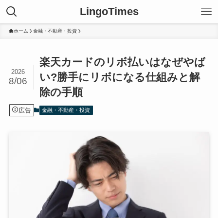
LingoTimes
ホーム
金融・不動産・投資
楽天カードのリボ払いはなぜやば
2026
い?勝手にリボになる仕組みと解
8/06
除の手順
広告
金融・不動産・投資