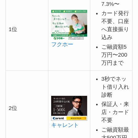
7.3%〜
カード発行
不要、口座
へ直接振り
1位
込み
フクホー
ご融資額5
万円〜200
万円まで
3秒でネッ
ト借り入れ
診断
保証人・来
2位
店・カード
不要
キャレント
ご融資額最
大500万円