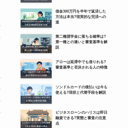
借金300万円を半年で返済した
方法は本当?現実的な完済への
こ
道
付
入
第二種奨学金に落ちる確率は?
第一種との違いと審査基準を解
説
アローは延滞中でも借りれる?
審査基準と否決される人の特徴
ソンドルカードの後払いは今も
使える?現状と代替手段を解説
ビジネスローンのハリスは即日
融資できる?実態と審査の注意
点