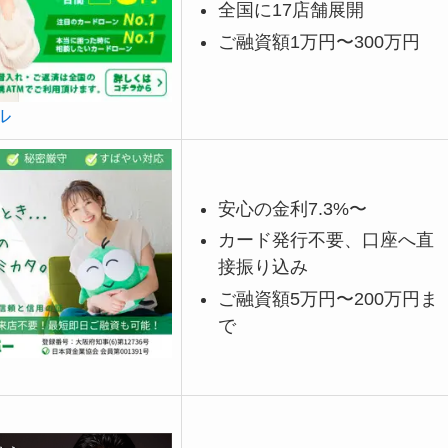
全国に17店舗展開
ご融資額1万円〜300万円
ル
安心の金利7.3%〜
カード発行不要、口座へ直
接振り込み
ご融資額5万円〜200万円ま
で