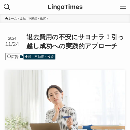
LingoTimes
ホーム
金融・不動産・投資
退去費用の不安にサヨナラ！引っ
2024
11/24
越し成功への実践的アプローチ
広告
金融・不動産・投資