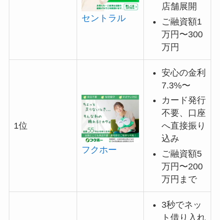
店舗展開
セントラル
ご融資額1
万円〜300
万円
安心の金利
7.3%〜
カード発行
不要、口座
へ直接振り
1位
込み
フクホー
ご融資額5
万円〜200
万円まで
3秒でネッ
ト借り入れ