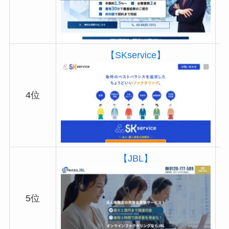
【SKservice】
4位
【JBL】
5位