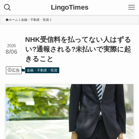
LingoTimes
ホーム
金融・不動産・投資
NHK受信料を払ってない人はずる
2026
い?通報される?未払いで実際に起
8/06
きること
広告
金融・不動産・投資