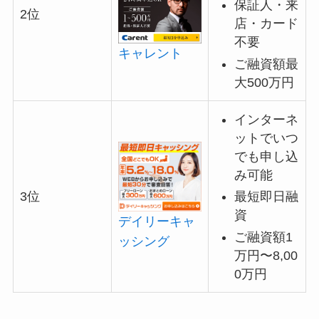
保証人・来
2位
店・カード
不要
キャレント
ご融資額最
大500万円
インターネ
ットでいつ
でも申し込
み可能
最短即日融
3位
資
デイリーキャ
ご融資額1
ッシング
万円〜8,00
0万円