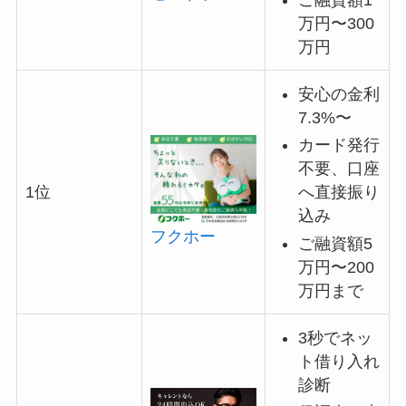
万円〜300
万円
安心の金利
7.3%〜
カード発行
不要、口座
へ直接振り
1位
込み
フクホー
ご融資額5
万円〜200
万円まで
3秒でネッ
ト借り入れ
診断