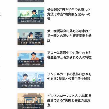
借金300万円を半年で返済した
お
方法は本当?現実的な完済への
道
第二種奨学金に落ちる確率は?
第一種との違いと審査基準を解
説
アローは延滞中でも借りれる?
審査基準と否決される人の特徴
ソンドルカードの後払いは今も
使える?現状と代替手段を解説
ビジネスローンのハリスは即日
融資できる?実態と審査の注意
点