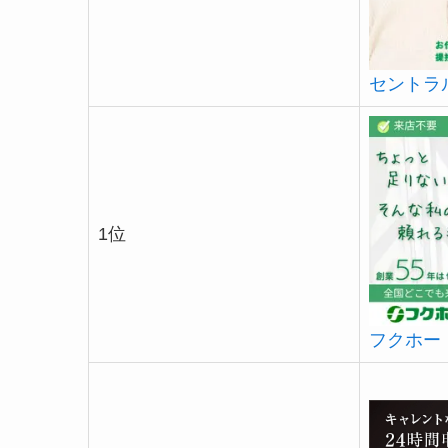
セントラ
1位
フクホー