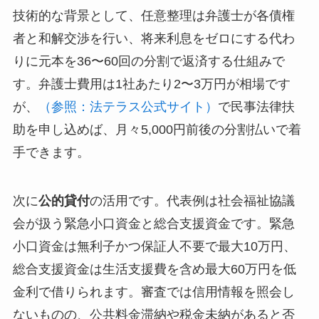
技術的な背景として、任意整理は弁護士が各債権
者と和解交渉を行い、将来利息をゼロにする代わ
りに元本を36〜60回の分割で返済する仕組みで
す。弁護士費用は1社あたり2〜3万円が相場です
が、
（参照：法テラス公式サイト）
で民事法律扶
助を申し込めば、月々5,000円前後の分割払いで着
手できます。
次に
公的貸付
の活用です。代表例は社会福祉協議
会が扱う緊急小口資金と総合支援資金です。緊急
小口資金は無利子かつ保証人不要で最大10万円、
総合支援資金は生活支援費を含め最大60万円を低
金利で借りられます。審査では信用情報を照会し
ないものの、公共料金滞納や税金未納があると否