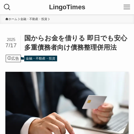
LingoTimes
ホーム
金融・不動産・投資
国からお金を借りる 即日でも安心
2025
7/17
多重債務者向け債務整理併用法
広告
金融・不動産・投資