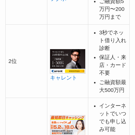
ご融資額5
万円〜200
万円まで
3秒でネッ
ト借り入れ
診断
保証人・来
2位
店・カード
不要
キャレント
ご融資額最
大500万円
インターネ
ットでいつ
でも申し込
み可能