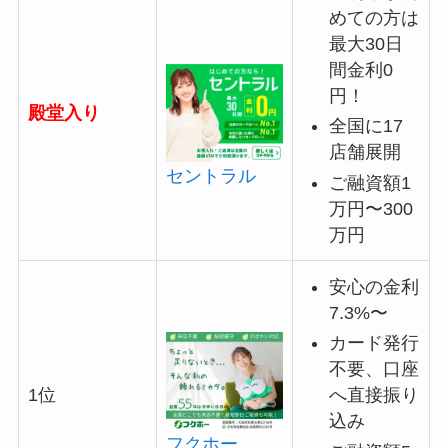
めての方は
最大30日
間金利0
円！
殿堂入り
全国に17
店舗展開
セントラル
ご融資額1
万円〜300
万円
安心の金利
7.3%〜
カード発行
不要、口座
へ直接振り
1位
込み
フクホー