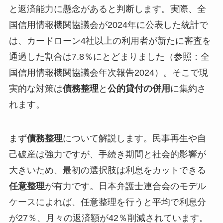
と返済能力に懸念があると判断します。実際、全
国信用情報機関協議会が2024年に公表した統計で
は、カードローン4社以上の利用者が新たに審査を
通過した割合は7.8％にとどまりました（参照：全
国信用情報機関協議会年次報告2024）。そこで現
実的な対策は
債務整理
と
公的貸付の併用
に集約さ
れます。
まず
債務整理
について解説します。民事再生や自
己破産は強力ですが、手続き期間と社会的影響が
大きいため、最初の選択肢は利息をカットできる
任意整理
が有力です。日本弁護士連合会のモデル
ケースによれば、任意整理を行うと平均で利息分
が27％、月々の返済額が42％削減されています。