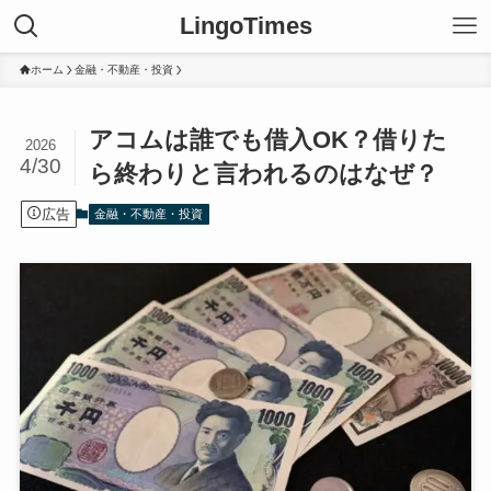
LingoTimes
ホーム
金融・不動産・投資
アコムは誰でも借入OK？借りた
2026
4/30
ら終わりと言われるのはなぜ？
広告
金融・不動産・投資