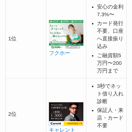
安心の金利
7.3%〜
カード発行
不要、口座
へ直接振り
1位
込み
フクホー
ご融資額5
万円〜200
万円まで
3秒でネッ
ト借り入れ
診断
保証人・来
2位
店・カード
不要
キャレント