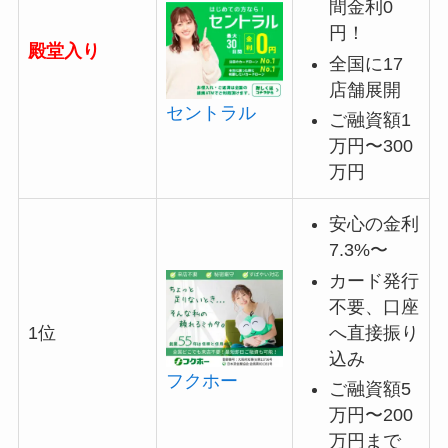
間金利0
円！
殿堂入り
全国に17
店舗展開
セントラル
ご融資額1
万円〜300
万円
安心の金利
7.3%〜
カード発行
不要、口座
へ直接振り
1位
込み
フクホー
ご融資額5
万円〜200
万円まで