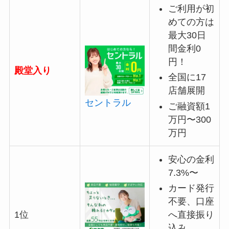
ご利用が初
めての方は
最大30日
間金利0
円！
殿堂入り
全国に17
店舗展開
セントラル
ご融資額1
万円〜300
万円
安心の金利
7.3%〜
カード発行
不要、口座
へ直接振り
1位
込み