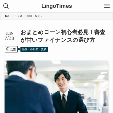
LingoTimes
ホーム
金融・不動産・投資
おまとめローン初心者必見！審査
2025
7/28
が甘いファイナンスの選び方
広告
金融・不動産・投資