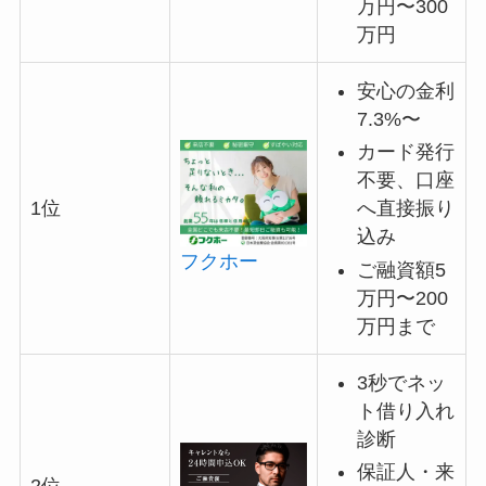
万円〜300
万円
安心の金利
7.3%〜
カード発行
不要、口座
へ直接振り
1位
込み
フクホー
ご融資額5
万円〜200
万円まで
3秒でネッ
ト借り入れ
診断
保証人・来