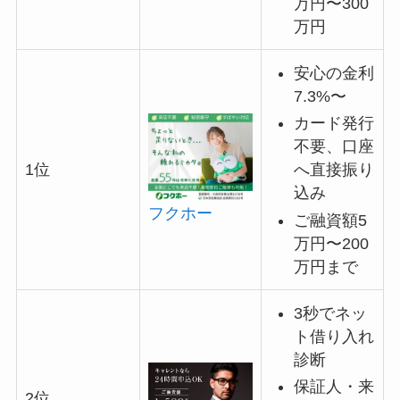
万円〜300
万円
安心の金利
7.3%〜
カード発行
不要、口座
へ直接振り
1位
込み
フクホー
ご融資額5
万円〜200
万円まで
3秒でネッ
ト借り入れ
診断
保証人・来
2位