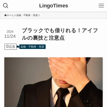
LingoTimes
ホーム
金融・不動産・投資
ブラックでも借りれる！アイフ
2024
11/24
ルの裏技と注意点
広告
金融・不動産・投資