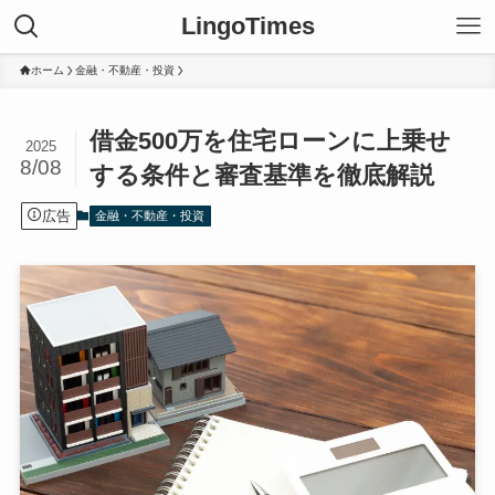
LingoTimes
ホーム
金融・不動産・投資
借金500万を住宅ローンに上乗せ
2025
8/08
する条件と審査基準を徹底解説
広告
金融・不動産・投資