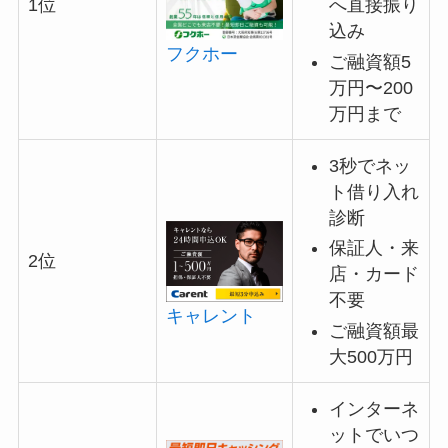
へ直接振り
1位
込み
フクホー
ご融資額5
万円〜200
万円まで
3秒でネッ
ト借り入れ
診断
保証人・来
2位
店・カード
不要
キャレント
ご融資額最
大500万円
インターネ
ットでいつ