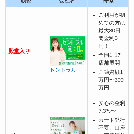
順位
会社名
特徴
ご利用が初
めての方は
最大30日
間金利0
円！
殿堂入り
全国に17
店舗展開
セントラル
ご融資額1
万円〜300
万円
安心の金利
7.3%〜
カード発行
不要、口座