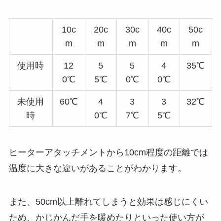
10c
20c
30c
40c
50c
m
m
m
m
m
使用時
12
5
5
4
35℃
0℃
5℃
0℃
0℃
未使用
60℃
4
3
3
32℃
時
0℃
7℃
5℃
ヒーターアタッチメントから10cm程度の距離では
温度に大きな違いがあることがわかります。
また、50cm以上離れてしまうと効果は感じにくい
ため、かじかんだ手を暖めたりといった使い方が