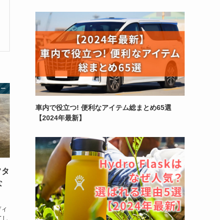
カー
車内で役立つ! 便利なアイテム総まとめ65選
【2024年最新】
フタ
な
！
ディ
てし