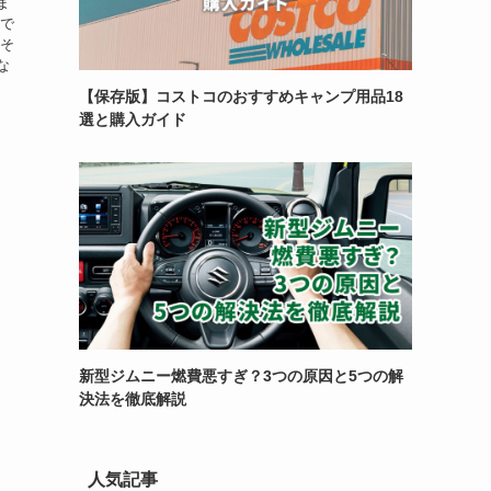
ま
外で
 そ
な
【保存版】コストコのおすすめキャンプ用品18
選と購入ガイド
新型ジムニー燃費悪すぎ？3つの原因と5つの解
決法を徹底解説
人気記事