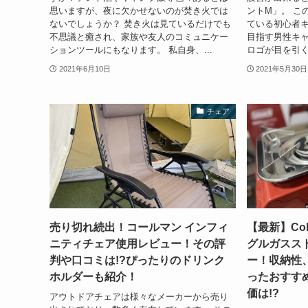
思いますが、夜に欠かせないのが焚き火では
ントM」。 こ
ないでしょうか？ 焚き火は見ているだけでも
ている初心者
不思議と癒され、家族や友人のコミュニケー
目指す男性キ
ションツールにもなります。 私自身、...
ロゴが目を引く
2021年6月10日
2021年5月30日
チェア
売り切れ続出！コールマン インフィ
【最新】Col
ニティチェア使用レビュー！その評
グルガススト
判や口コミは!?ぴったりのドリンク
ー！収納性
ホルダーも紹介！
ったおすす
価は!?
アウトドアチェアは様々なメーカーから売り