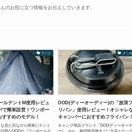
さんのお役に立つ情報をお伝えしていきます。
テント
クッ
ポールテントM使用レビュ
DOD(ディーオーディー)の「放浪
パで簡単設営！ワンポー
リパン」使用レビュー！オシャレ
おすすめのモデル！
キャンパーにおすすめフライパン
ュな見た目ながら簡単にテント
キャンプ用品ブランド「DOD(ディーオー
話題なDODの「ワンポールテ
ー) 」から、毎回販売後すぐに欠品となっ