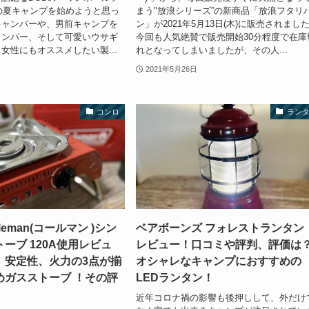
の夏キャンプを始めようと思っ
まう"放浪シリーズ”の新商品「放浪フタリ
キャンパーや、男前キャンプを
ン」が2021年5月13日(木)に販売されまし
ャンパー、そして可愛いウサギ
今回も人気絶賛で販売開始30分程度で在庫
女性にもオススメしたい製...
れとなってしまいましたが、その人...
2021年5月26日
コンロ
ラン
eman(コールマン )シン
ベアボーンズ フォレストランタ
ーブ 120A使用レビュ
レビュー！口コミや評判、評価は
、安定性、火力の3点が揃
オシャレなキャンプにおすすめの
めガスストーブ ！その評
LEDランタン！
近年コロナ禍の影響も後押しして、外だけ