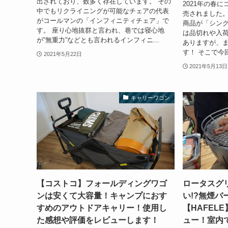
出されており、数多く存在しています。 その
2021年の春
中でもリクライニングが可能なチェアの代表
売されました。
がコールマンの「インフィニティチェア」で
商品が「シング
す。 座り心地抜群と言われ、巷では寝心地
は品切れや入
が“無重力”などとも言われるインフィニ...
ありますが、
す！ そこで今
2021年5月22日
2021年5月13日
キャリーワゴン
【コストコ】フォールディングワゴ
ロータスグ
ンは安くて大容量！キャンプにおす
い!?無煙バ
すめのアウトドアキャリー！使用し
【HAFEL
た感想や評価をレビューします！
ュー！室内