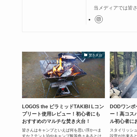
当メディアでは皆
焚き火台
LOGOS the ピラミッドTAKIBI Lコン
DODワン
プリート使用レビュー！初心者にも
ー！高コス
おすすめのマルチな焚き火台！
ル初心者に
皆さんはキャンプといえば何を思い浮かべま
スタイリッシ
すか？テント泊やキャンプ飯等色々あるとは
設営が出来ると