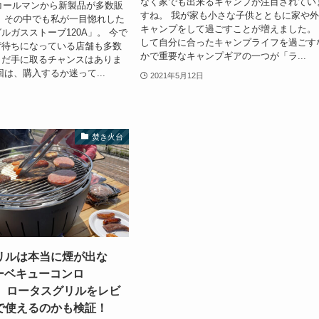
なく家でも出来るキャンプが注目されてい
にコールマンから新製品が多数販
すね。 我が家も小さな子供とともに家や
 その中でも私が一目惚れした
キャンプをして過ごすことが増えました。
ルガスストーブ120A」。 今で
して自分に合ったキャンプライフを過ごす
荷待ちになっている店舗も多数
かで重要なキャンプギアの一つが「ラ...
まだ手に取るチャンスはありま
回は、購入するか迷って...
2021年5月12日
焚き火台
リルは本当に煙が出な
ーベキューコンロ
E】ロータスグリルをレビ
で使えるのかも検証！