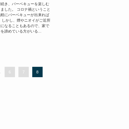
が続き、バーベキューを楽しむ
ました。 コロナ禍ということ
気軽にバーベキューが出来れば
 しかし、煙やニオイがご近所
種になることもあるので、家で
を諦めている方がいる...
.
6
7
8