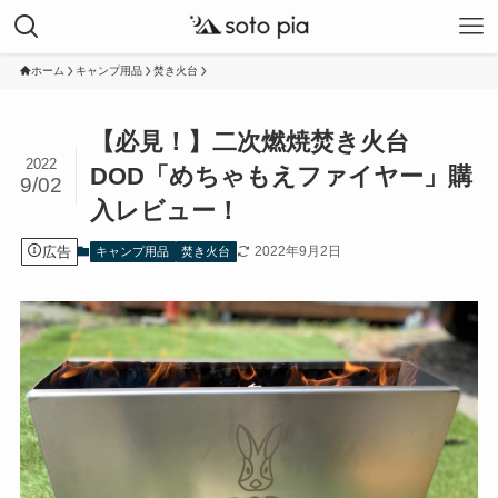
ホーム
キャンプ用品
焚き火台
【必見！】二次燃焼焚き火台
2022
DOD「めちゃもえファイヤー」購
9/02
入レビュー！
広告
2022年9月2日
キャンプ用品
焚き火台