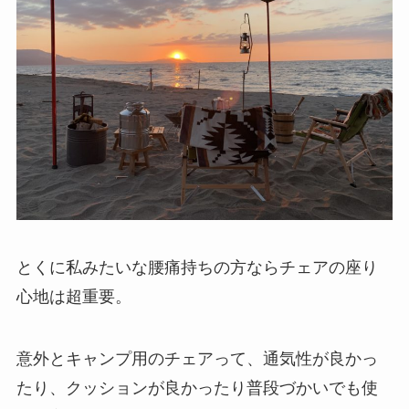
とくに私みたいな
腰痛持ちの方ならチェアの座り
心地は超重要
。
意外とキャンプ用のチェアって、
通気性
が良かっ
たり、
クッション
が良かったり
普段づかいでも使