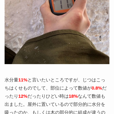
水分量
11%
と言いたいところですが、じつはこっ
ちはくせものでして、部位によって数値が
0.8%
だ
ったり
12%
だったりひどい時は
18%
なんて数値も
出ました。屋外に置いているので部分的に水分を
吸ったのか、もしくは木の部分的に組成が違うの