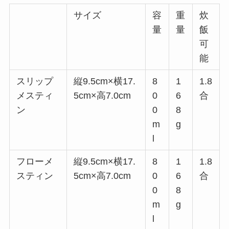
サイズ
容
重
炊
量
量
飯
可
能
スリップ
縦9.5cm×横17.
8
1
1.8
メスティ
5cm×高7.0cm
0
6
合
ン
0
8
m
g
l
フローメ
縦9.5cm×横17.
8
1
1.8
スティン
5cm×高7.0cm
0
6
合
0
8
m
g
l