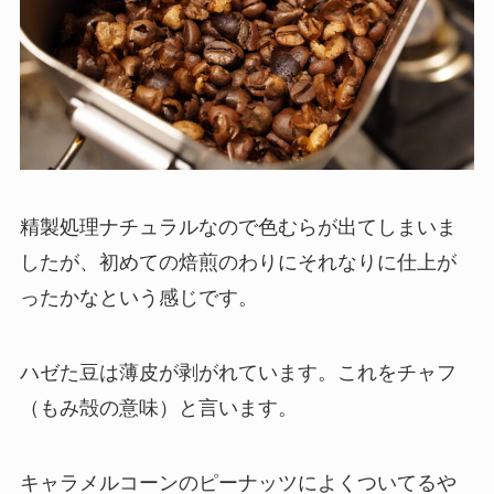
精製処理ナチュラルなので
色むら
が出てしまいま
したが、初めての焙煎のわりに
それなりに仕上が
った
かなという感じです。
ハゼた豆は薄皮が剥がれています。これを
チャフ
（もみ殻の意味）と言います。
キャラメルコーンのピーナッツによくついてるや